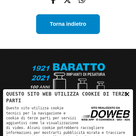
Torna indietro
×
QUESTO SITO WEB UTILIZZA COOKIE DI TERZE
PARTI
Questo sito utilizza cookie
Da oltre un secolo, la nostra esperienza per i tuoi
tecnici per la navigazione e
cookie di terze parti per servizi
strumenti per pesare!
aggiuntivi come la visualizzazione
di video. Alcuni cookie potrebbero raccogliere
informazioni per mostrarti pubblicità mirata e tracciare